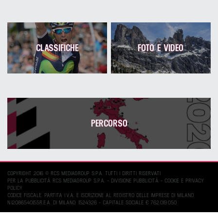
CLASSIFICHE
FOTO E VIDEO
PERCORSO
COPYRIGHT 2016 © RCS MEDIAGROUP S.P.A. TUTTI I DIRITTI RISERVATI
PER LA PUBBLICITÀ RCS MEDIAGROUP S.P.A. - DIVISIONE PUBBLICITÀ -
COOKIE E PRIVACY
POLICY
CODICE FISCALE, PARTITA I.V.A. E ISCRIZIONE AL REGISTRO DELLE IMPRESE DI MILANO
N.12086540155R.E.A. DI MILANO: 1524326 - CAPITALE SOCIALE € 762.019.050