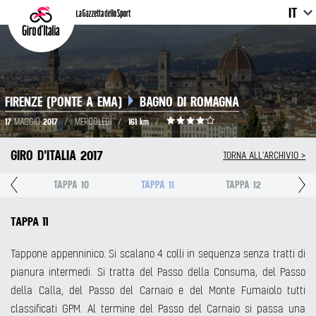
IT
FIRENZE (PONTE A EMA)
BAGNO DI ROMAGNA
17
2017
161 km
MAGGIO
/
MERCOLEDÌ
/
/
GIRO D'ITALIA 2017
TORNA ALL'ARCHIVIO >
9
TAPPA 10
TAPPA 11
TAPPA 12
TAPPA 11
Tappone appenninico. Si scalano 4 colli in sequenza senza tratti di
pianura intermedi. Si tratta del Passo della Consuma, del Passo
della Calla, del Passo del Carnaio e del Monte Fumaiolo tutti
classificati GPM. Al termine del Passo del Carnaio si passa una