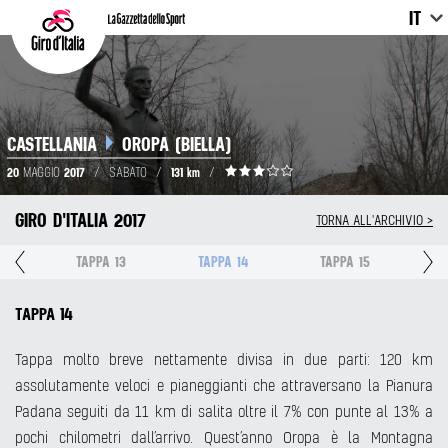
IT
CASTELLANIA
OROPA (BIELLA)
20
2017
131 km
MAGGIO
/
SABATO
/
/
GIRO D'ITALIA 2017
TORNA ALL'ARCHIVIO >
2
TAPPA 13
TAPPA 14
TAPPA 15
TAPPA 14
Tappa molto breve nettamente divisa in due parti: 120 km
assolutamente veloci e pianeggianti che attraversano la Pianura
Padana seguiti da 11 km di salita oltre il 7% con punte al 13% a
pochi chilometri dall’arrivo. Quest’anno Oropa è la Montagna