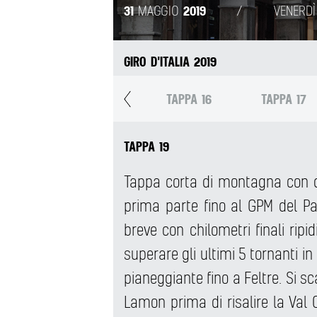
31
2019
MAGGIO
/
VENERDÌ
GIRO D'ITALIA 2019
A 14
A 10
A 12
A 13
A 11
TAPPA 15
TAPPA 16
TAPPA 17
TAPPA 19
Tappa corta di montagna con di
prima parte fino al GPM del Pa
breve con chilometri finali ripid
superare gli ultimi 5 tornanti in
pianeggiante fino a Feltre. Si sc
Lamon prima di risalire la Val C