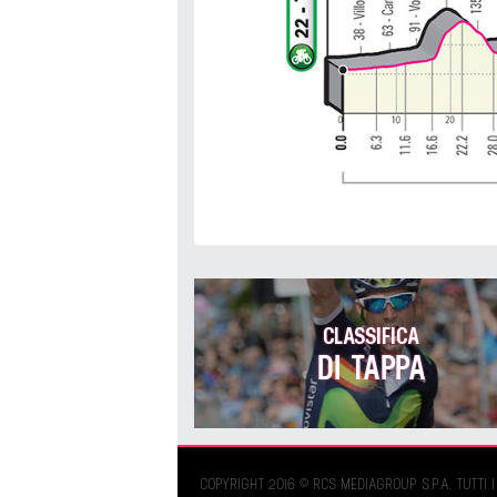
CLASSIFICA
DI TAPPA
COPYRIGHT 2016 © RCS MEDIAGROUP S.P.A. TUTTI I 