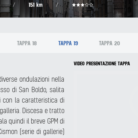
151 km
/
/
TAPPA 18
TAPPA 19
TAPPA 20
VIDEO PRESENTAZIONE TAPPA
verse ondulazioni nella
sso di San Boldo, salita
i con la caratteristica di
 galleria. Discesa e tratto
ala quindi il breve GPM di
ismon (serie di gallerie)