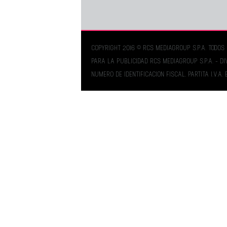
COPYRIGHT 2016 © RCS MEDIAGROUP S.P.A. TODO
PARA LA PUBLICIDAD RCS MEDIAGROUP S.P.A. - DI
NUMERO DE IDENTIFICACION FISCAL, PARTITA I.V.A