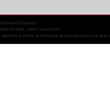
S LOS DERECHOS RESERVADOS
VISION PUBLICIDAD -
COOKIE Y PRIVACY POLICY
. E INSCRIPCION AL REGISTRO DE EMPRESAS DE MILAN N.12086540155R.E.A. DE MILAN: