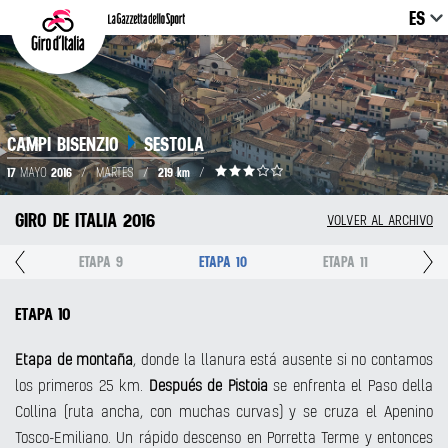
ES
CAMPI BISENZIO
SESTOLA
17
2016
219 km
MAYO
/
MARTES
/
/
GIRO DE ITALIA 2016
VOLVER AL ARCHIVO
8
ETAPA 9
ETAPA 10
ETAPA 11
ETAPA 10
Etapa de montaña
, donde la llanura está ausente si no contamos
los primeros 25 km.
Después de Pistoia
se enfrenta el Paso della
Collina (ruta ancha, con muchas curvas) y se cruza el Apenino
Tosco-Emiliano. Un rápido descenso en Porretta Terme y entonces