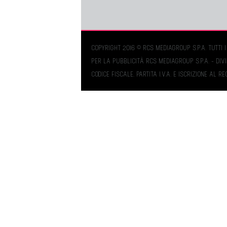
COPYRIGHT 2016 © RCS MEDIAGROUP S.P.A. TUTTI I 
PER LA PUBBLICITÀ RCS MEDIAGROUP S.P.A. - DIV
CODICE FISCALE, PARTITA I.V.A. E ISCRIZIONE AL 