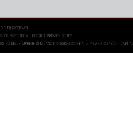
DIRITTI RISERVATI
ISIONE PUBBLICITÀ -
COOKIE E PRIVACY POLICY
REGISTRO DELLE IMPRESE DI MILANO N.12086540155R.E.A. DI MILANO: 1524326 - CAPITA