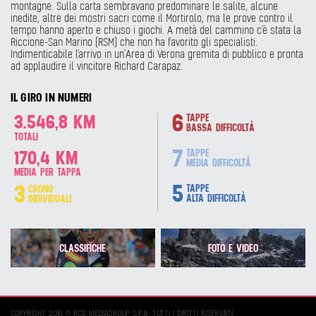
montagne. Sulla carta sembravano predominare le salite, alcune
inedite, altre dei mostri sacri come il Mortirolo, ma le prove contro il
tempo hanno aperto e chiuso i giochi. A metà del cammino c’è stata la
Riccione-San Marino (RSM) che non ha favorito gli specialisti.
Indimenticabile l’arrivo in un’Area di Verona gremita di pubblico e pronta
ad applaudire il vincitore Richard Carapaz.
IL GIRO IN NUMERI
6
3.546,8 KM
TAPPE
BASSA DIFFICOLTÀ
TOTALI
7
170,4 KM
TAPPE
MEDIA DIFFICOLTÀ
MEDIA PER TAPPA
5
3
TAPPE
CRONO
ALTA DIFFICOLTÀ
INDIVIDUALI
CLASSIFICHE
FOTO E VIDEO
COPYRIGHT 2016 © RCS MEDIAGROUP S.P.A. TUTTI I DIRITTI RISERVATI