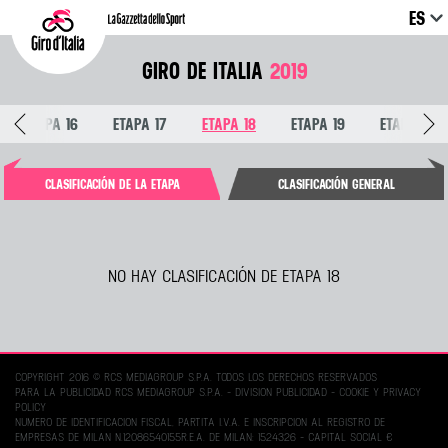
ES
GIRO DE ITALIA
2019
ETAPA 16
ETAPA 17
ETAPA 18
ETAPA 19
ETAPA 20
CLASIFICACIÓN DE LA ETAPA
CLASIFICACIÓN GENERAL
NO HAY CLASIFICACIÓN DE ETAPA 18
COPYRIGHT 2016 © RCS MEDIAGROUP S.P.A. TODOS LOS DERECHOS RESERVADOS
PARA LA PUBLICIDAD RCS MEDIAGROUP S.P.A. - DIVISION PUBLICIDAD -
COOKIE Y PRIVACY
POLICY
NUMERO DE IDENTIFICACION FISCAL, PARTITA I.V.A. E INSCRIPCION AL REGISTRO DE
EMPRESAS DE MILAN N.12086540155R.E.A. DE MILAN: 1524326 - CAPITAL SOCIAL €