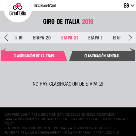
ES
GIRO DE ITALIA
2019
ETAPA 19
ETAPA 20
ETAPA 21
ETAPA 1
ETAPA 2
CLASIFICACIÓN DE LA ETAPA
CLASIFICACIÓN GENERAL
NO HAY CLASIFICACIÓN DE ETAPA 21
COPYRIGHT 2016 © RCS MEDIAGROUP S.P.A. TODOS LOS DERECHOS RESERVADOS
PARA LA PUBLICIDAD RCS MEDIAGROUP S.P.A. - DIVISION PUBLICIDAD -
COOKIE Y PRIVACY
POLICY
NUMERO DE IDENTIFICACION FISCAL, PARTITA I.V.A. E INSCRIPCION AL REGISTRO DE
EMPRESAS DE MILAN N.12086540155R.E.A. DE MILAN: 1524326 - CAPITAL SOCIAL €