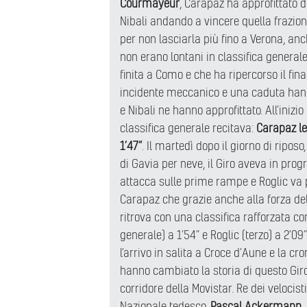
Courmayeur
, Carapaz ha approfittato d
Nibali andando a vincere quella frazio
per non lasciarla più fino a Verona, anc
non erano lontani in classifica generale
finita a Como e che ha ripercorso il fin
incidente meccanico e una caduta hann
e Nibali ne hanno approfittato. All’inizi
classifica generale recitava:
Carapaz lea
1’47”
. Il martedì dopo il giorno di riposo
di Gavia per neve, il Giro aveva in pr
attacca sulle prime rampe e Roglic va p
Carapaz che grazie anche alla forza del
ritrova con una classifica rafforzata co
generale) a 1’54” e Roglic (terzo) a 2’0
l’arrivo in salita a Croce d’Aune e la c
hanno cambiato la storia di questo Gir
corridore della Movistar. Re dei velocist
Nazionale tedesco,
Pascal Ackermann
,