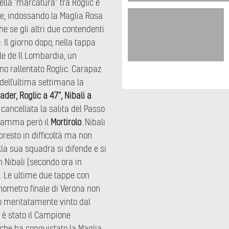
ella “marcatura” tra Roglic e
ne, indossando la Maglia Rosa
he se gli altri due contendenti
. Il giorno dopo, nella tappa
ale de Il Lombardia, un
o rallentato Roglic. Carapaz
o dell’ultima settimana la
der, Roglic a 47”, Nibali a
, cancellata la salita del Passo
ogramma però il
Mortirolo
. Nibali
resto in difficoltà ma non
la sua squadra si difende e si
n Nibali (secondo ora in
9”. Le ultime due tappe con
ronometro finale di Verona non
o meritatamente vinto dal
i è stato il Campione
 che ha conquistato la Maglia