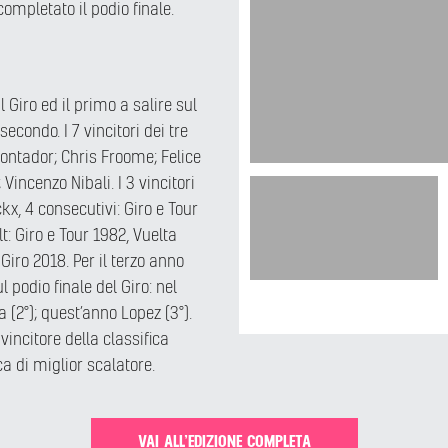
mpletato il podio finale.
 Giro ed il primo a salire sul
econdo. I 7 vincitori dei tre
Contador; Chris Froome; Felice
incenzo Nibali. I 3 vincitori
kx, 4 consecutivi: Giro e Tour
t: Giro e Tour 1982, Vuelta
Giro 2018. Per il terzo anno
podio finale del Giro: nel
 (2°); quest’anno Lopez (3°).
vincitore della classifica
a di miglior scalatore.
VAI ALL’EDIZIONE COMPLETA