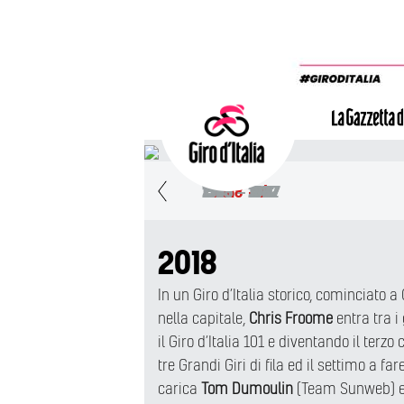
1998 - 2007
2008 - 2017
1923 - 1932
1933 - 1947
1948 - 1957
1988 - 1997
1909 - 1922
1958 - 1967
2018 - /
2018
In un Giro d’Italia storico, cominciato
nella capitale,
Chris Froome
entra tra i
il Giro d’Italia 101 e diventando il terzo
tre Grandi Giri di fila ed il settimo a far
carica
Tom Dumoulin
(Team Sunweb) e 