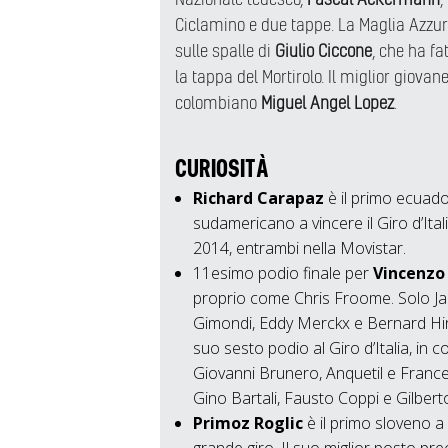
Ciclamino e due tappe. La Maglia Azzurra
sulle spalle di
Giulio Ciccone
, che ha f
la tappa del Mortirolo. Il miglior giovan
colombiano
Miguel Angel Lopez
.
CURIOSITÀ
Richard Carapaz
è il primo ecuado
sudamericano a vincere il Giro d’Ita
2014, entrambi nella Movistar.
11esimo podio finale per
Vincenzo 
proprio come Chris Froome. Solo Jac
Gimondi, Eddy Merckx e Bernard Hinau
suo sesto podio al Giro d’Italia, in 
Giovanni Brunero, Anquetil e Franc
Gino Bartali, Fausto Coppi e Gilbert
Primoz Roglic
è il primo sloveno a 